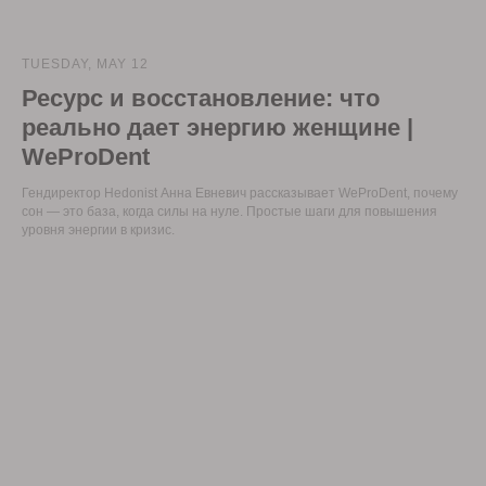
TUESDAY, MAY 12
Ресурс и восстановление: что
реально дает энергию женщине |
WeProDent
Гендиректор Hedonist Анна Евневич рассказывает WeProDent, почему
сон — это база, когда силы на нуле. Простые шаги для повышения
уровня энергии в кризис.