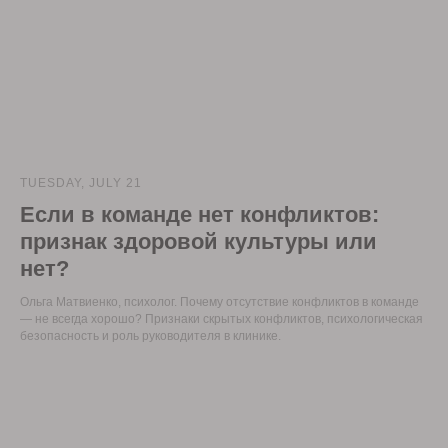
TUESDAY, JULY 21
Если в команде нет конфликтов:
признак здоровой культуры или
нет?
Ольга Матвиенко, психолог. Почему отсутствие конфликтов в команде
— не всегда хорошо? Признаки скрытых конфликтов, психологическая
безопасность и роль руководителя в клинике.