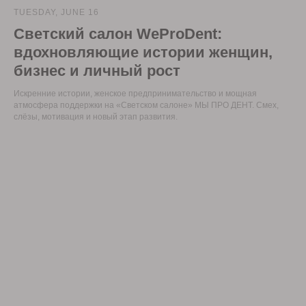
TUESDAY, JUNE 16
Светский салон WeProDent:
вдохновляющие истории женщин,
бизнес и личный рост
Искренние истории, женское предпринимательство и мощная
атмосфера поддержки на «Светском салоне» МЫ ПРО ДЕНТ. Смех,
слёзы, мотивация и новый этап развития.