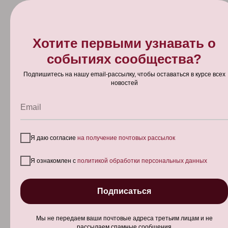
Хотите первыми узнавать о
событиях сообщества?
THURSDAY, MAY 7
Подпишитесь на нашу email-рассылку, чтобы оставаться в курсе всех
новостей
Работа с зуммерами в стоматологии:
как адаптироваться к поколению Z |
Email
WeProdent
Что важно в работе с зуммерами (поколение Z) в стоматологических
Я даю согласие
на получение почтовых рассылок
клиниках? Советы от главного врача
Я ознакомлен с
политикой обработки персональных данных
Подписаться
Мы не передаем ваши почтовые адреса третьим лицам и не
рассылаем спамные сообщения