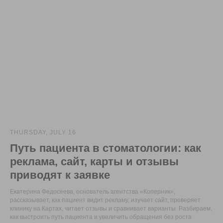
THURSDAY, JULY 16
Путь пациента в стоматологии: как
реклама, сайт, карты и отзывы
приводят к заявке
Екатерина Федосеева, основатель агентства «Коперник»,
рассказывает, как пациент видит рекламу, изучает сайт, проверяет
клинику на Картах, читает отзывы и сравнивает варианты. Разбираем,
как выстроить путь пациента и увеличить обращения без роста