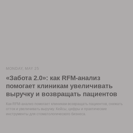
MONDAY, MAY 25
«Забота 2.0»: как RFM-анализ
помогает клиникам увеличивать
выручку и возвращать пациентов
Как RFM-анализ помогает клиникам возвращать пациентов, снижать
отток и увеличивать выручку. Кейсы, цифры и практические
инструменты для стоматологического бизнеса.