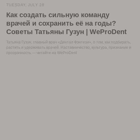
TUESDAY, JULY 28
Как создать сильную команду
врачей и сохранить её на годы?
Советы Татьяны Гузун | WeProDent
Татьяна Гузун, главный врач «Дентал Фэнтези», о том, как подбирать,
растить и удерживать врачей. Наставничество, культура, признание и
прозрачность — читайте на WeProDent