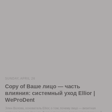
SUNDAY, APRIL 26
Copy of Ваше лицо — часть
влияния: системный уход Ellior |
WeProDent
Элен Волова, основатель Ellior, о том, почему лицо — визитная