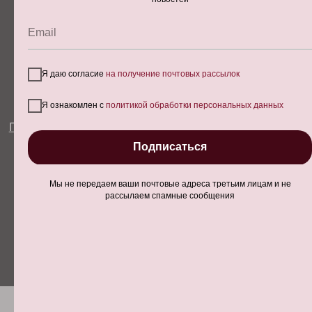
info@agencydc.ru
Email
Подписаться в MAX
Я даю согласие
на получение почтовых рассылок
Поддержка
и развитие проекта
Я ознакомлен с
политикой обработки персональных данных
Подписаться
Мы не передаем ваши почтовые адреса третьим лицам и не
рассылаем спамные сообщения
Мы используем cookies для улучшения