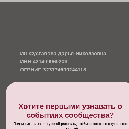
ИП Суставова Дарья Николаевна
ИНН 421409969209
ОГРНИП 323774600244118
Главная страница
Календарь мероприятий
Блог сообщества
Создатели сообщества
Статьи экспертов
Резиденты WPD
Контакты
Договор публичной оферты
Политика защиты и обработки персональных данных
Согласие на обработку персональных данных
Уведомление об использовании файлов cookie
Хотите первыми узнавать о
Пользовательское соглашение
событиях сообщества?
Подпишитесь на нашу email-рассылку, чтобы оставаться в курсе всех
@weprodent
новостей