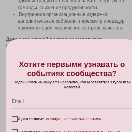
администрации от плановой работы, перегрузка
команды, снижение продуктивности.
Внутренние организационные издержки:
дополнительные собрания, пересмотр процедур
и документации, увеличение контроля качества.
Даже один случай претензии может стать
заметной статьей расходов для клиники среднего
размера, включающей оплату экспертиз и
времени сотрудников.
Хотите первыми узнавать о
Таким образом, юридические последствия — это
событиях сообщества?
не только отдельные прямые расходы, но и
системный фактор, который увеличивает
Подпишитесь на нашу email-рассылку, чтобы оставаться в курсе всех
нагрузку на команду и отражается на экономике
новостей
клиники.
Email
Дополнительный риск: «невидимые» расходы
клиники.
Я даю согласие
на получение почтовых рассылок
Помимо прямых затрат на переделки, есть еще одна
статья, которую редко считают. Это непродуктивные