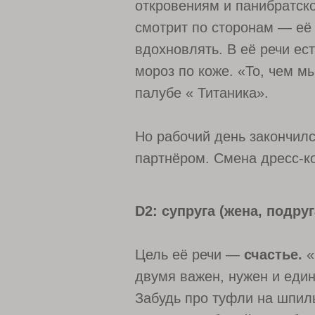
откровениям и панибратск
смотрит по сторонам — её
вдохновлять. В её речи ес
мороз по коже. «То, чем м
палубе « Титаника».
Но рабочий день закончил
партнёром. Смена дресс-к
D2: супруга (жена, подруг
Цель её речи —
счастье.
«
двумя важен, нужен и един
Забудь про туфли на шпиль