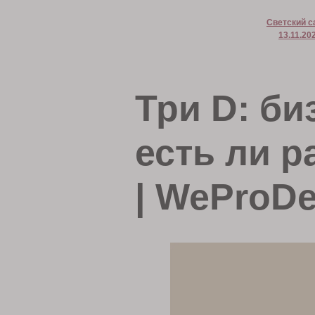
Светский с
13.11.20
Три D: би
есть ли р
| WeProDe