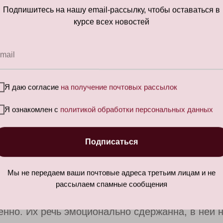
 упрёка, обесценивания и истерики
. Обратная с
Подпишитесь на нашу email-рассылку, чтобы оставаться в
курсе всех новостей
«Я в вас разочарована! Вы не оправдали моих 
mail
ироде созидатель и творец, то её речь —
это п
ышления и развивающей обратной связи.
«Я ви
подумать, как лучше ею распорядиться».
Я даю согласие
на получение почтовых рассылок
а-самодур и женщина-созидатель.
Между ни
Я ознакомлен с
политикой обработки персональных данных
т «ни то ни сё» до «тряпки»).
Подписаться
ех — капитанский мостик.
Мягко или жёстко, г
шенно или порывисто, но они командуют. В
Мы не передаем ваши почтовые адреса третьим лицам и не
рассылаем спамные сообщения
енно. Их речь эмоционально сдержанна, в ней