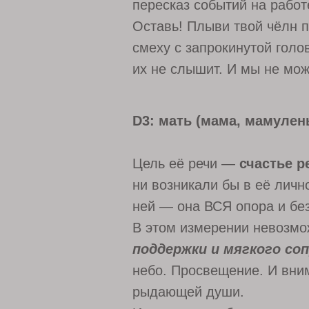
пересказ событий на работ
Оставь! Плыви твой чёлн п
смеху с запрокинутой голо
их не слышит. И мы не мо
D3: мать (мама, мамулен
Цель её речи —
счастье р
ни возникали бы в её лично
ней — она ВСЯ опора и бе
В этом измерении невозмо
поддержки и мягкого со
небо. Просвещение. И вни
рыдающей души.