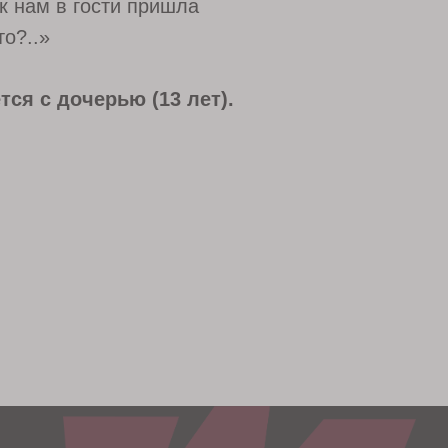
к нам в гости пришла
то?..»
ся с дочерью (13 лет).
@weprodent
info@agencydc.ru
Подписаться в MAX
Поддержка
и развитие проекта