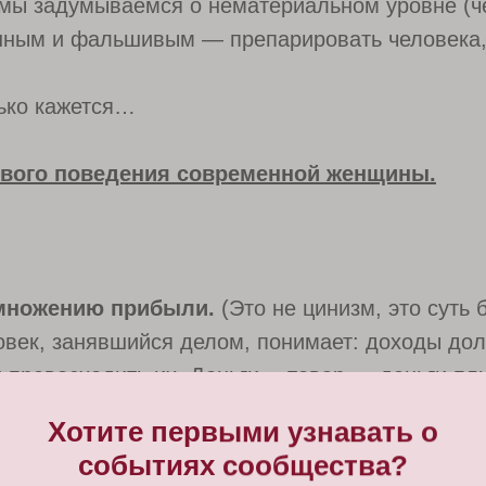
о мы задумываемся о нематериальном уровне (ч
нным и фальшивым — препарировать человека, 
лько кажется…
чевого поведения современной женщины.
множению прибыли.
(Это не цинизм, это суть 
овек, занявшийся делом, понимает: доходы дол
 превосходить их. Деньги —товар — деньги плю
Хотите первыми узнавать о
теля властна.
То есть она использует речь ка
событиях сообщества?
одур, то независимо от профессиональных дост