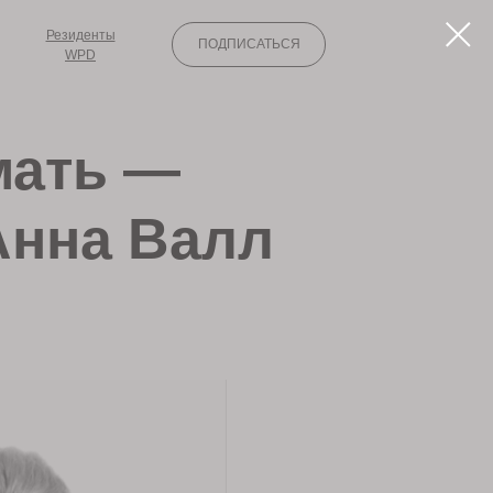
Резиденты
ПОДПИСАТЬСЯ
WPD
 мать —
 Анна Валл