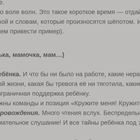
е.
о воле волн. Это такое короткое время — отда
вой и словам, которые произносятся шёпотом. И
жем привести пример).
ька, мамочка, мам…)
ебёнка.
И что бы ни было на работе, какие не
й жизни, какая бы тревога её ни тяготила, каки
зграничная поддержка ребёнку.
жны команды и позиция «Кружите меня! Кружит
провождения.
Много чтения вслух. Беспредель
мательное слушание! И все тайны ребёнка под 