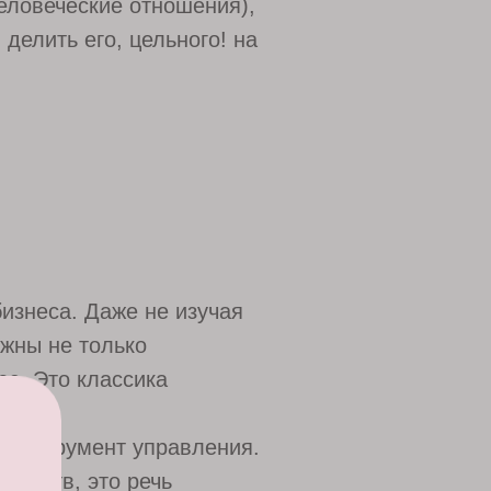
еловеческие отношения),
делить его, цельного! на
бизнеса. Даже не изучая
жны не только
с. Это классика
к инструмент управления.
оинств, это речь