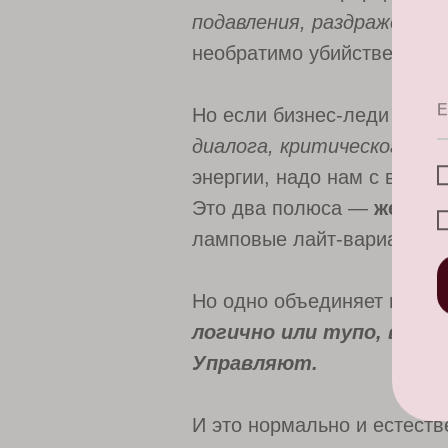
подавления, раздражения,
необратимо убийственна. 
E
Но если бизнес-леди по пр
диалога, критического м
энергии, надо нам с вами 
Это два полюса —
женщин
ламповые лайт-варианты (о
Но одно объединяет их вс
логично или тупо, взве
Управляют.
И это нормально и естеств