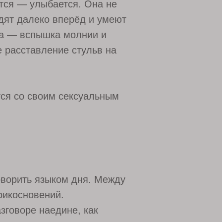
тся — улыбается. Она не
дят далеко вперёд и умеют
чна — вспышка молнии и
е расставление стульв на
тся со своим сексуальным
говорить языком дня. Между
рикосновений.
зговоре наедине, как