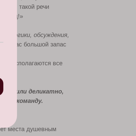
вязь в такой речи
надежд!»
оле логики, обсуждения,
жу в вас большой запас
ми располагаются все
рубо или деликатно,
едут команду.
 нет места душевным