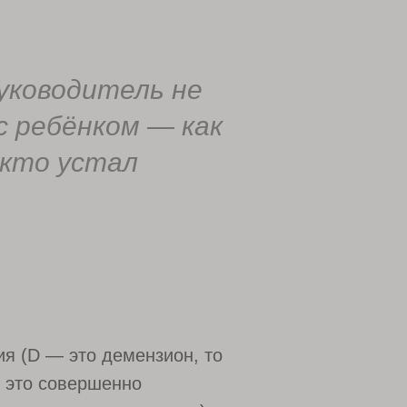
уководитель не
с ребёнком — как
 кто устал
ия (D — это демензион, то
в это совершенно