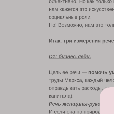
объективно. Но как тольк
нам кажется это искусстве
социальные роли.
Но! Возможно, нам это то
Итак, три измерения ре
D1: бизнес-леди.
Цель её речи —
помочь у
труды Маркса, каждый чел
оправдывать расходы, но и
капитала).
Речь женщины-руководи
И если она по природе сам