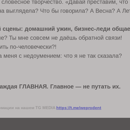
словесное творчество. «Давай преставим, что 
на выглядела? Что бы говорила? А Весна? А Ле
 сцены: домашний ужин, бизнес-леди общает
ле? Ты мне совсем не даёшь обратной связи!
Главная страница
ть по-человечески?!
Календарь мероприятий
Статьи экспертов
 меня с недоумением: что я не так сказала?
Создатели сообщества
Блог сообщества
Резиденты WPD
Контакты
каждая ГЛАВНАЯ. Главное — не путать их.
рмации на нашем TG MEDIA
https://t.me/weprodent