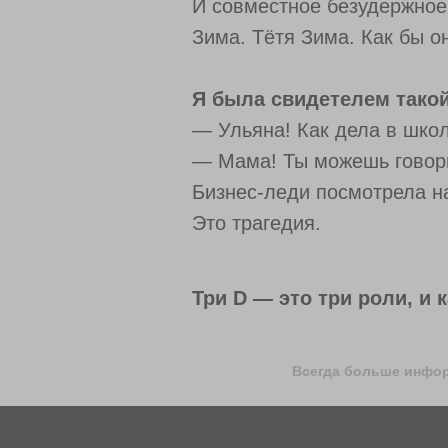
И совместное безудержное 
Зима. Тётя Зима. Как бы о
Я была свидетелем такой
— Ульяна! Как дела в шко
ИП Суставова Дарья Николаевна
ИНН 421409969209
— Мама! Ты можешь говори
ОГРНИП 323774600244118
Бизнес-леди посмотрела на
Договор публичной оферты
Это трагедия.
Политика защиты и обработки персональных данных
Согласие на обработку персональных данных
Уведомление об использовании файлов cookie
Пользовательское соглашение
Три D — это три роли, и 
Всегда больше инфо