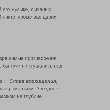
й его музыке, дыханию,
 никто, кроме вас двоих,
разрешимые противоречия
е бы тучи ни сгущались над
е!».
Слова восхищения,
ный романтизм. Звёздное
замком на глубине