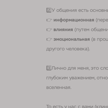
2️⃣У общения есть основн
👉
информационная
(пере
👉
влияния
(путем общени
👉
эмоциональная
(в проц
другого человека).
3️⃣Лично для меня, это сл
глубоким уважением, отно
вселенная.
То есть у нас с вами (кли