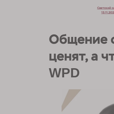
Светский с
13.11.20
Общение с
ценят, а 
WPD