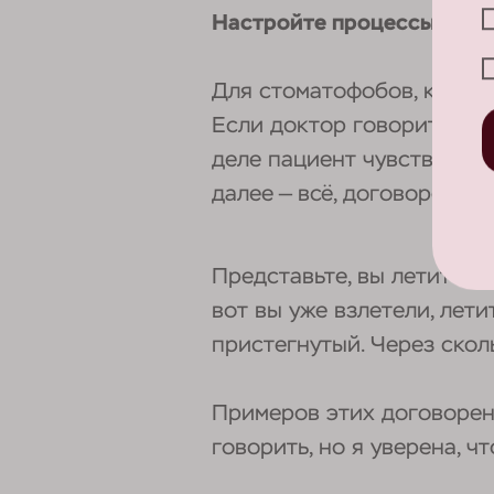
Настройте процессы так, 
Для стоматофобов, как и 
Если доктор говорит: «Се
деле пациент чувствует, к
далее — всё, договоренно
Представьте, вы летите на
вот вы уже взлетели, лети
пристегнутый. Через скол
Примеров этих договорен
говорить, но я уверена, ч