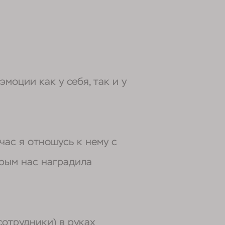
моции как у себя, так и у
час я отношусь к нему с
орым нас наградила
сотрудники) в руках