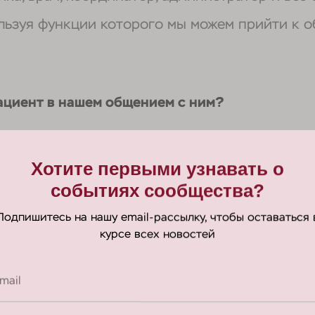
льзуя функции которого мы можем прийти к о
пациент в нашем общением с ним?
ЕННОСТЕЙ
Хотите первыми узнавать о
событиях сообщества?
 всегда и сейчас вы скажете: «Кать, это же б
Подпишитесь на нашу email-рассылку, чтобы оставаться 
е и с людьми я поняла, это нужно объяснять, 
курсе всех новостей
mail
ьте заявку, мы Вам позвоним в течение 15 м