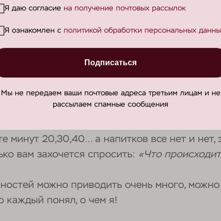
Я даю согласие
на получение почтовых рассылок
чтобы это было возможно.
Если не можете — л
Я ознакомлен с
политикой обработки персональных данны
для аэрофобов, очень это важно.
йчас мы будем делать анестезию, Вы ничего н
Подписаться
ак ему оттягивают щеку, что-то горькое попад
сти нарушены, а это значит
потеря доверия
.
Мы не передаем ваши почтовые адреса третьим лицам и не
рассылаем спамные сообщения
 самолете и вам говорят:
«После взлета мы п
те минут 20,30,40… а напитков все нет и нет,
ько вам захочется спросить:
«Что происходит
ностей можно приводить очень много, можно
то каждый понял, о чем я!