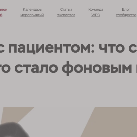
алон
Календарь
Статьи
Команда
Блог
26
мероприятий
экспертов
WPD
сообщества
 пациентом: что 
что стало фоновы