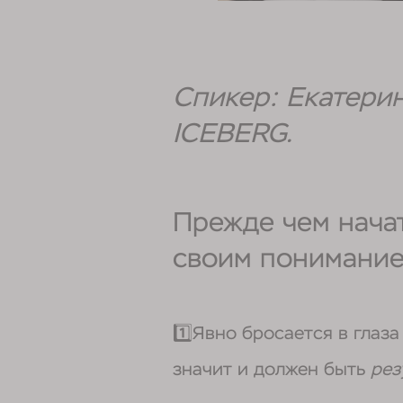
Спикер: Екатери
ICEBERG.
Прежде чем начат
своим понимани
1️⃣Явно бросается в глаз
значит и должен быть
рез