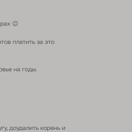
фрах 😉
тов платить за это
овье на годы.
гу, доудалить корень и