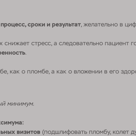
н
процесс, сроки и результат
, желательно в ци
х снижает стресс, а следовательно пациент го
ренность
.
е, как о пломбе, а как о вложении в его здор
ый минимум.
ксимума:
льных визитов
(подшлифовать пломбу, колет ду