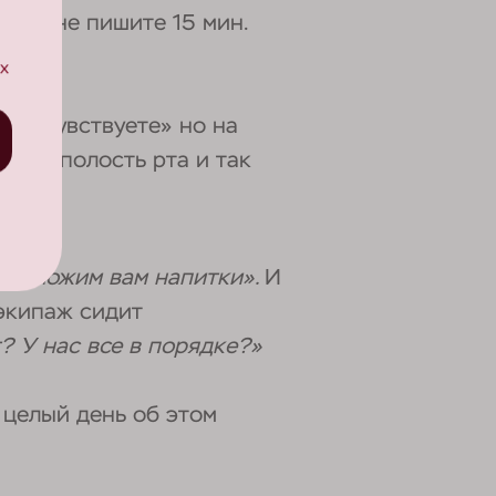
учше не пишите 15 мин.
х
е почувствуете» но на
ает в полость рта и так
редложим вам напитки».
И
 экипаж сидит
? У нас все в порядке?»
 целый день об этом