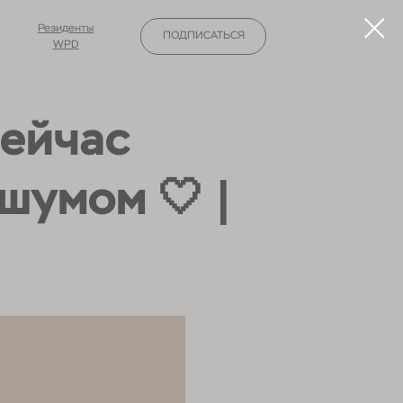
Резиденты
ПОДПИСАТЬСЯ
WPD
сейчас
🤍 |
м шумом