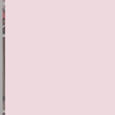
Узнать больше
о проекте WE
PRO DENT,
познакомиться с коллегами,
стать экспертом сообщества и
автором ТГ-медиа