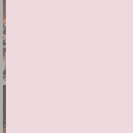
ИП Суставова Дарья Николаевна
ИНН 421409969209
ОГРНИП 323774600244118
Главная страница
Календарь мероприятий
Блог сообщества