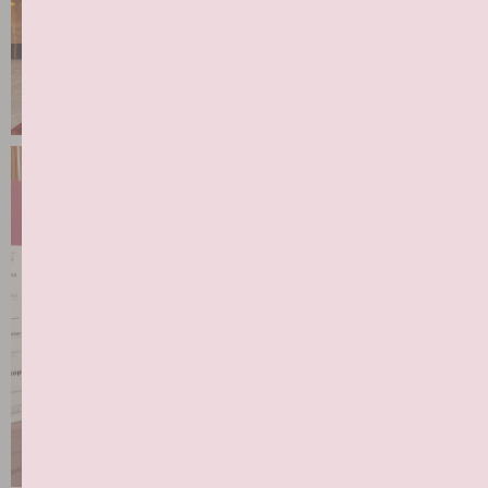
Создатели сообщества
Статьи экспертов
Резиденты WPD
Контакты
Договор публичной оферты
Политика защиты и обработки персональных данных
Согласие на обработку персональных данных
Уведомление об использовании файлов cookie
Пользовательское соглашение
@weprodent
info@agencydc.ru
Подписаться в MAX
Поддержка
и развитие проекта