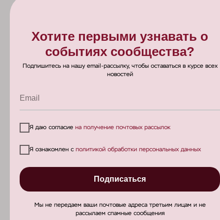
Хотите первыми узнавать о
Узнать больше
событиях сообщества?
о проекте WE
pro DENT,
Подпишитесь на нашу email-рассылку, чтобы оставаться в курсе всех
новостей
познакомиться с коллегами,
стать экспертом сообщества и
автором ТГ-медиа
Email
Я даю согласие
на получение почтовых рассылок
Я ознакомлен с
политикой обработки персональных данных
Подписаться
Мы не передаем ваши почтовые адреса третьим лицам и не
рассылаем спамные сообщения