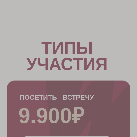
каждая участница получит изысканный
подарок авторства
НИНЫ РУЧКИНОЙ,
а
также специальные предложения от
партнеров встречи
HYATT REGENCY
Москва, Ленинградский проспект, 36 стр. 33
КАК ДОБРАТЬСЯ