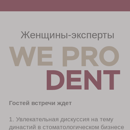
2. Открытый разговор о семейном
предприятии и роли женщины в
больших бизнес-проектах со
специальным гостем вечера;
3. Неформальный нетворкинг с
лучшими представительницами
отрасли, новые профессиональные
знакомства, красивый вечер в приятной
компании и подарки от партнеров
встречи.
в 16:00
сбор гостей
+
вэлкам фуршет
с игристым