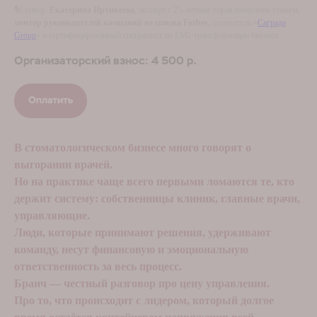
🎙Спикер:
Екатерина Иртикеева,
эксперт с 25-летним управленческим стажем,
ментор руководителей компаний из списка Forbes,
основатель «
Саграда
Group
» и сертифицированный специалист по ESG-трансформации бизнеса.
Организаторский взнос: 4 500
р.
Оплатить
В стоматологическом бизнесе много говорят о
выгорании врачей.
Но на практике чаще всего первыми ломаются те, кто
держит систему: собственницы клиник, главные врачи,
управляющие.
Люди, которые принимают решения, удерживают
команду, несут финансовую и эмоциональную
ответственность за весь процесс.
Бранч — честный разговор про цену управления.
Про то, что происходит с лидером, который долгое