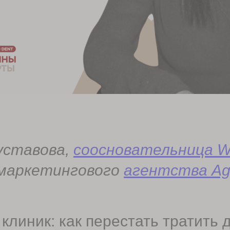
уставова,
соосновательница 
 маркетингового
агентства A
клиник: как перестать тратить 