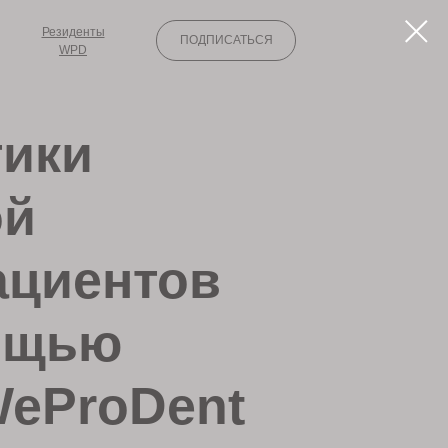
Резиденты
ПОДПИСАТЬСЯ
WPD
тики
ой
ациентов
мощью
 WeProDent