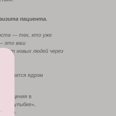
 визита пациента.
оста — тех, кто уже
 — это ваш
водит новых людей через
 становится ядром
 обращения в
ровой улыбке»,
ечение.