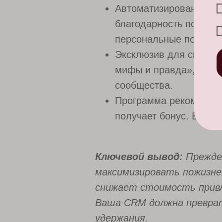
Автоматизированная «
благодарность после п
персональные поздрав
Эксклюзив для своих:
мифы и правда», «Детс
сообщества.
Программа рекомендаци
получает бонус. Ваша
Ключевой вывод:
Прежде 
максимизировать пожизне
снижает стоимость привл
Ваша CRM должна преврат
удержания.