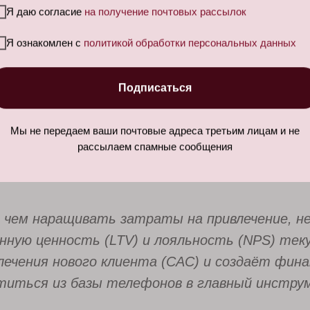
цепочка заботы»: Не просто SMS-напоминание,
Я даю согласие
на получение почтовых рассылок
риёма, полезные материалы по уходу, тактичны
Я ознакомлен с
политикой обработки персональных данных
ления.
 Закрытые онлайн-встречи с врачами на актуал
Подписаться
кая гигиена без слёз»). Это укрепляет довери
Мы не передаем ваши почтовые адреса третьим лицам и не
й: Чёткая и прозрачная система, где пациент,
рассылаем спамные сообщения
 лояльная аудитория становится самым эффект
чем наращивать затраты на привлечение, н
нную ценность (LTV) и лояльность (NPS) тек
ечения нового клиента (CAC) и создаёт фин
иться из базы телефонов в главный инстру