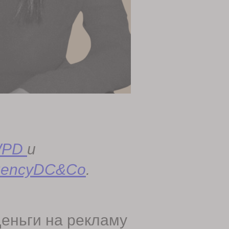
WPD
и
gencyDC&Co
.
деньги на рекламу