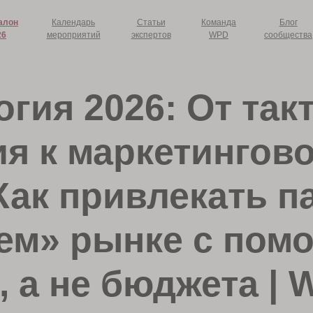
алон
Календарь
Статьи
Команда
Блог
26
мероприятий
экспертов
WPD
сообщества
гия 2026: От так
я к маркетингов
Как привлекать п
чем» рынке с по
, а не бюджета |