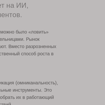
ет на ИИ,
иентов.
 можно было «ловить»
мельницами. Рынок
ют. Вместо разрозненных
ственный способ роста в
кация (омниканальность),
льные инструменты. Это
Собрать их в работающий
ствий.