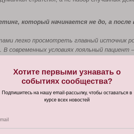
етинг, который начинается не до, а после
нтами легко просмотреть главный источник р
е. В современных условиях лояльный пациент
оторый обеспечивает стабильный доход и при
 отзывы.
Хотите первыми узнавать о
событиях сообщества?
перестаёт быть задачей для администратора и
Подпишитесь на нашу email-рассылку, чтобы оставаться в
курсе всех новостей
 планы приверженности: Превращаем разовые
mail
ия. Например, годовая программа «Ключ к здо
е, профилактику и специальные условия на л