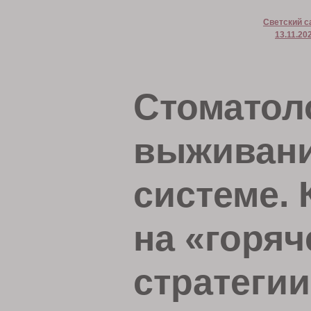
Светский с
13.11.20
Стоматоло
выживани
системе. 
на «горя
стратегии