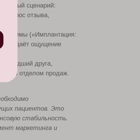
 а целый сценарий:
й запрос отзыва,
ьные темы («Имплантация:
е и создаёт ощущение
 приведший друга,
ивным отделом продаж.
еобходимо
ущих пациентов. Это
ансовую стабильность.
мент маркетинга и