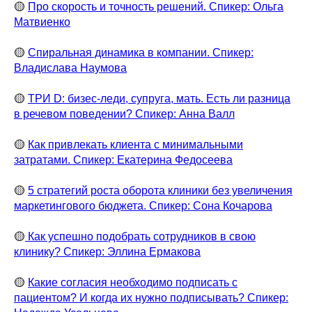
🟡
Про скорость и точность решений. Спикер: Ольга
Матвиенко
🟡
Спиральная динамика в компании. Спикер:
Владислава Наумова
🟡
ТРИ D: бизес-леди, супруга, мать. Есть ли разница
в речевом поведении? Спикер: Анна Валл
🟡
Как привлекать клиента с минимальными
затратами. Спикер: Екатерина Федосеева
🟡
5 стратегий роста оборота клиники без увеличения
маркетингового бюджета. Спикер: Сона Кочарова
🟡
Как успешно подобрать сотрудников в свою
клинику? Спикер: Эллина Ермакова
🟡
Какие согласия необходимо подписать с
пациентом? И когда их нужно подписывать? Спикер: