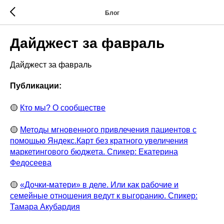
Блог
Дайджест за фавраль
Дайджест за фавраль
Публикации:
🟡
Кто мы? О сообществе
🟡
Методы мгновенного привлечения пациентов с
помощью Яндекс.Карт без кратного увеличения
маркетингового бюджета. Спикер: Екатерина
Федосеева
🟡
«Дочки-матери» в деле. Или как рабочие и
семейные отношения ведут к выгоранию. Спикер:
Тамара Акубардия