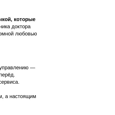
чкой, которые
ника доктора
ромной любовью
 управлению —
перёд.
сервиса.
м, а настоящим