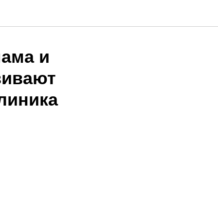
мама и
вивают
линика