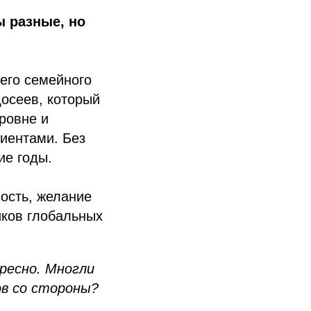
ы разные, но
шего семейного
досеев, который
ровне и
иентами. Без
ие годы.
ость, желание
иков глобальных
ресно. Многли
ов со стороны?