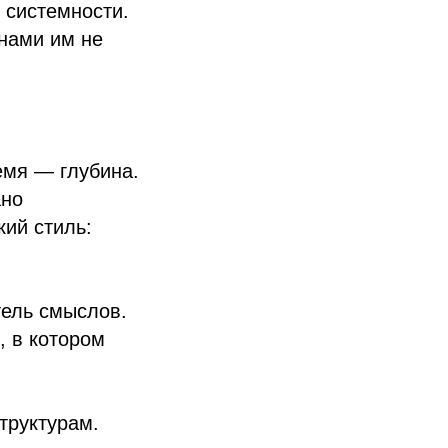
 системности.
нами им не
емя — глубина.
ано
кий стиль:
тель смыслов.
, в котором
труктурам.